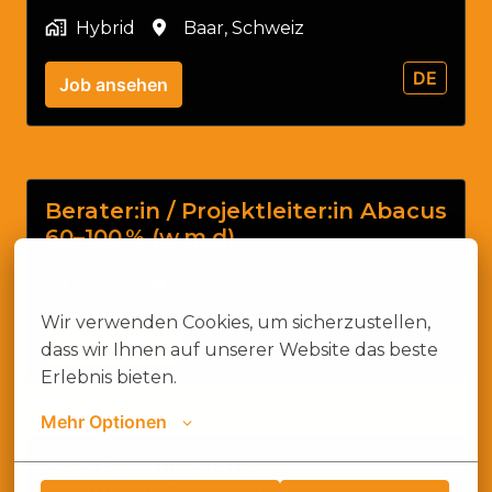
Hybrid
Baar
,
Schweiz
DE
Job ansehen
Berater:in / Projektleiter:in Abacus
60–100 % (w,m,d)
Vereinbarung über Cookies
Hybrid
Diepoldsau
,
Schweiz
Wir verwenden Cookies, um sicherzustellen, 
DE
Job ansehen
dass wir Ihnen auf unserer Website das beste 
Erlebnis bieten.
Mehr Optionen
CNC Polymechaniker /