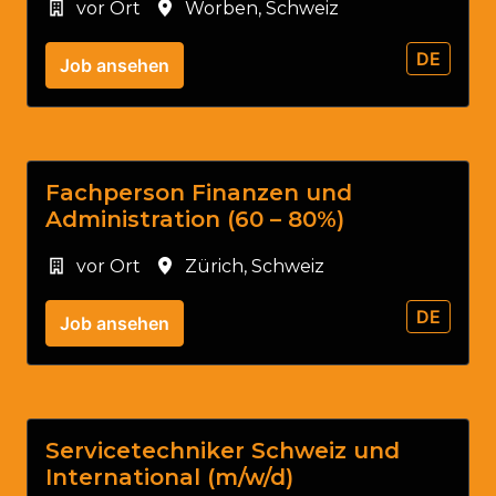
vor Ort
Worben
,
Schweiz
DE
Job ansehen
Fachperson Finanzen und
Administration (60 – 80%)
vor Ort
Zürich
,
Schweiz
DE
Job ansehen
Servicetechniker Schweiz und
International (m/w/d)