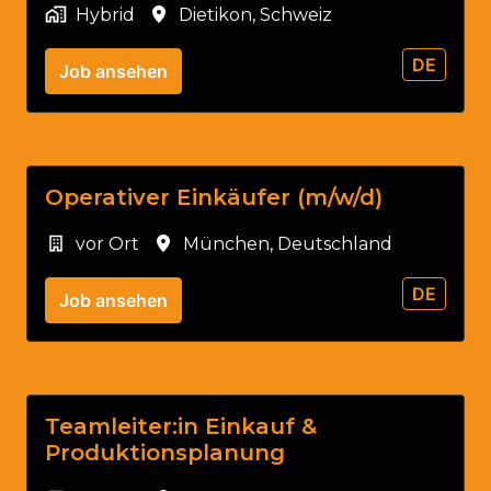
Hybrid
Dietikon
,
Schweiz
DE
Job ansehen
Operativer Einkäufer (m/w/d)
vor Ort
München
,
Deutschland
DE
Job ansehen
Teamleiter:in Einkauf &
Produktionsplanung